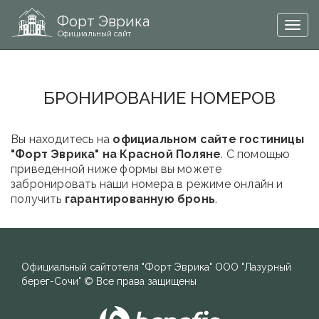
Форт Эврика
Togg
Официальный сайт
navig
БРОНИРОВАНИЕ НОМЕРОВ
Вы находитесь на
официальном сайте гостиницы
"Форт Эврика" на Красной Поляне
. С помощью
приведенной ниже формы вы можете
забронировать наши номера в режиме онлайн и
получить
гарантированную бронь
.
Официальный сайт
отеля "Форт Эврика"
ООО "Лазурный
берег-Сочи"
© Все права защищены