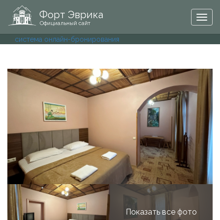
Форт Эврика
Togg
Официальный сайт
navig
система онлайн-бронирования
Показать все фото