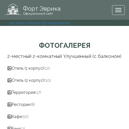
Форт Эврика
Togg
Официальный сайт
navig
система онлайн-бронирования
ФОТОГАЛЕРЕЯ
2-местный 2-комнатный Улучшенный (с балконом)
Отель (1 корпус)
(12)
Отель (2 корпус)
(10)
Территория
(17)
Ресторан
(8)
Кафе
(10)
Баня
(3)